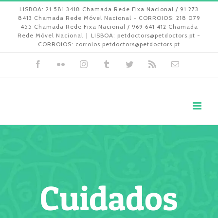
Skip
LISBOA: 21 581 3418 Chamada Rede Fixa Nacional / 91 273
8413 Chamada Rede Móvel Nacional - CORROIOS: 218 079
to
455 Chamada Rede Fixa Nacional / 969 641 412 Chamada
Rede Móvel Nacional
|
LISBOA: petdoctors@petdoctors.pt -
content
CORROIOS: corroios.petdoctors@petdoctors.pt
Facebook
Flickr
Instagram
Tumblr
Twitter
Rss
Email
(necessári
mas
não
publicado)
Cuidados