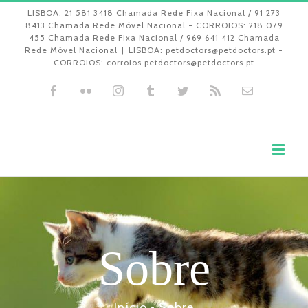
Skip
LISBOA: 21 581 3418 Chamada Rede Fixa Nacional / 91 273
8413 Chamada Rede Móvel Nacional - CORROIOS: 218 079
to
455 Chamada Rede Fixa Nacional / 969 641 412 Chamada
Rede Móvel Nacional
|
LISBOA: petdoctors@petdoctors.pt -
content
CORROIOS: corroios.petdoctors@petdoctors.pt
Facebook
Flickr
Instagram
Tumblr
Twitter
Rss
Email
(necessári
mas
não
publicado)
Sobre
Início
•
Sobre