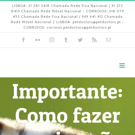
Skip
LISBOA: 21 581 3418 Chamada Rede Fixa Nacional / 91 273
8413 Chamada Rede Móvel Nacional - CORROIOS: 218 079
to
455 Chamada Rede Fixa Nacional / 969 641 412 Chamada
Rede Móvel Nacional
|
LISBOA: petdoctors@petdoctors.pt -
content
CORROIOS: corroios.petdoctors@petdoctors.pt
Facebook
Flickr
Instagram
Tumblr
Twitter
Rss
Email
(necessári
mas
não
publicado)
Importante:
Como fazer