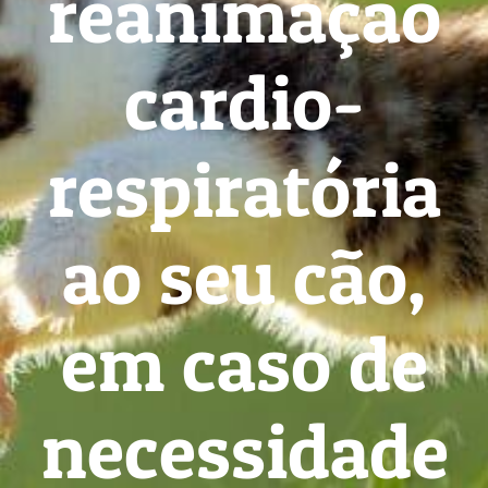
reanimação
cardio-
respiratória
ao seu cão,
em caso de
necessidade